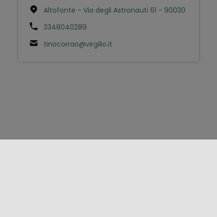
Altofonte - Via degli Astronauti 61 - 90030
3348040289
tinocorrao@virgilio.it
FOLLOW US