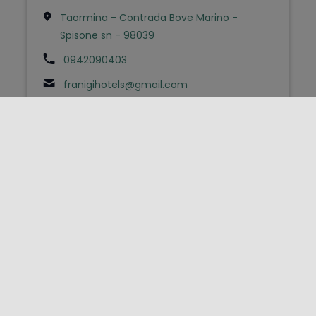
Taormina - Contrada Bove Marino -
Spisone sn - 98039
0942090403
franigihotels@gmail.com
FOLLOW US