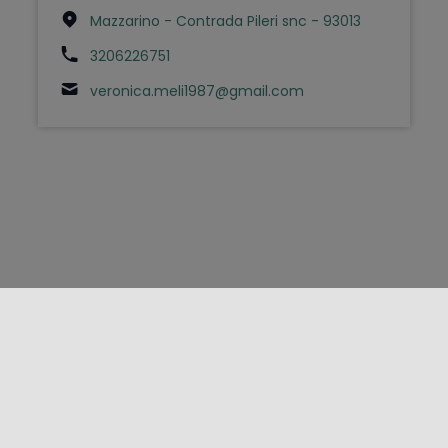
Mazzarino - Contrada Pileri snc - 93013
3206226751
veronica.meli1987@gmail.com
FOLLOW US