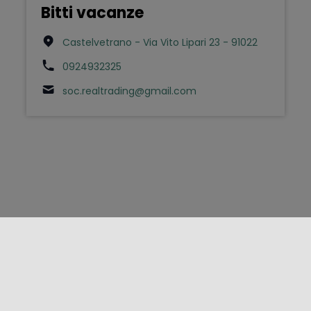
Bitti vacanze
Castelvetrano - Via Vito Lipari 23 - 91022
0924932325
soc.realtrading@gmail.com
FOLLOW US