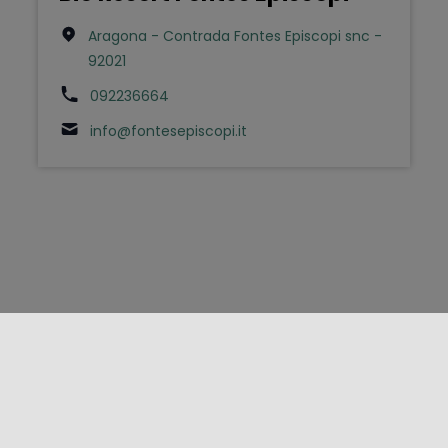
Aragona - Contrada Fontes Episcopi snc -
92021
092236664
info@fontesepiscopi.it
FOLLOW US