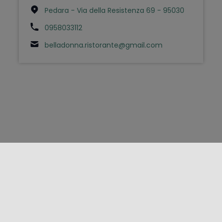
Pedara - Via della Resistenza 69 - 95030
0958033112
belladonna.ristorante@gmail.com
FOLLOW US