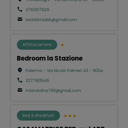
3761307929
beddamiabb@gmail.com
Affittacamere
Bedroom la Stazione
Palermo - Via Nicolò Palmeri 43 - 901xx
3277813546
mlandolina799@gmail.com
Bed & Breakfast