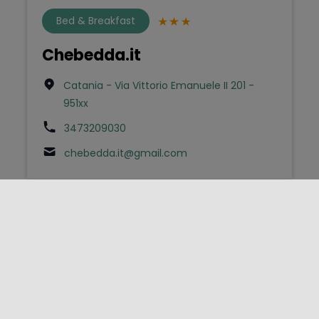
Bed & Breakfast
Chebedda.it
Catania - Via Vittorio Emanuele II 201 -
951xx
3473209030
chebedda.it@gmail.com
Bed & Breakfast
CORAL SAND BED AND
BREAKFAST
San Vito Lo Capo - Via LA GOULETTE 24/26
- 91010