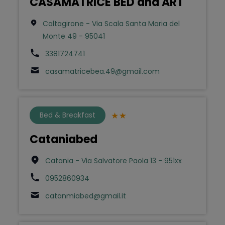
CASAMATRICE BED and ART
Caltagirone - Via Scala Santa Maria del
Monte 49 - 95041
3381724741
casamatricebea.49@gmail.com
Bed & Breakfast
Cataniabed
Catania - Via Salvatore Paola 13 - 951xx
0952860934
catanmiabed@gmail.it