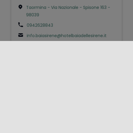
Taormina - Via Nazionale - Spisone 163 -
98039
0942628843
info.baiasirene@hotelbaiadellesirene.it
FOLLOW US