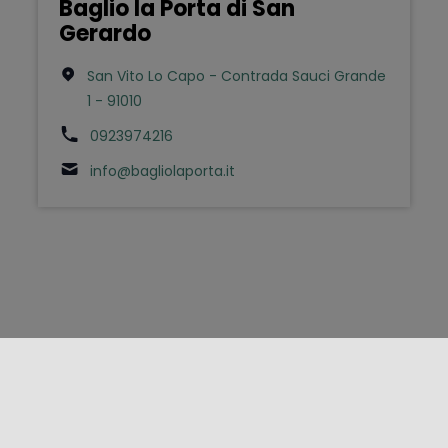
Baglio la Porta di San
Gerardo
San Vito Lo Capo - Contrada Sauci Grande
1 - 91010
0923974216
info@bagliolaporta.it
FOLLOW US