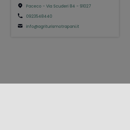
Paceco - Via Scuderi 84 - 91027
0923548440
info@agriturismotrapani.it
FOLLOW US