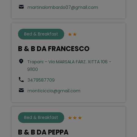
martinalombardo07@gmail.com
Bed & Breakfast
B & B DA FRANCESCO
Trapani - Via MARSALA FARZ. XITTA 106 -
91100
3479587709
monticiccio@gmail.com
Bed & Breakfast
B & B DA PEPPA