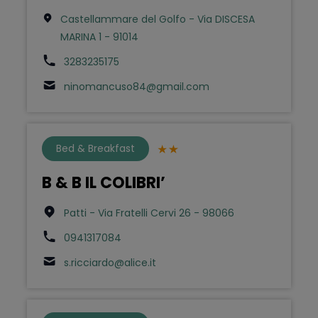
Castellammare del Golfo - Via DISCESA
MARINA 1 - 91014
3283235175
ninomancuso84@gmail.com
Bed & Breakfast
B & B IL COLIBRI’
Patti - Via Fratelli Cervi 26 - 98066
0941317084
s.ricciardo@alice.it