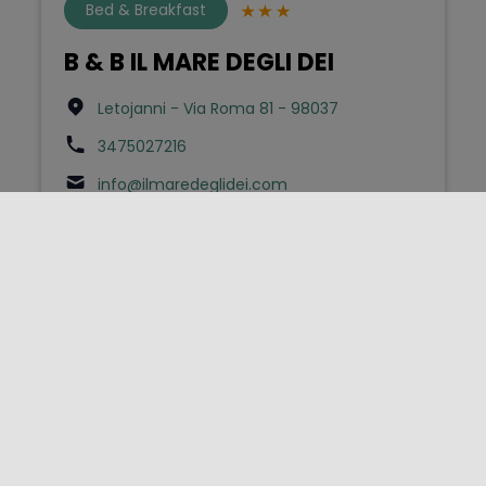
Bed & Breakfast
B & B IL MARE DEGLI DEI
Letojanni - Via Roma 81 - 98037
3475027216
info@ilmaredeglidei.com
Bed & Breakfast
B & B INES
Giardini Naxos - Via G. Calabrò 35 - 98035
3403089908
info@bedandbreakfastines.it