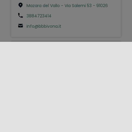
Mazara del Vallo - Via Salemi 53 - 91026
3884723414
info@bbbivona.it
Bed & Breakfast
B & B BOUGANVILLE
Misiliscemi - Via MARCANZOTTA 141 - 91031
3287640690
bandbbouganville@gmail.com
Bed & Breakfast