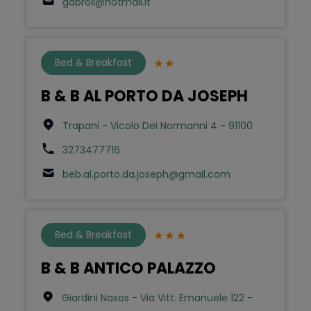
gabroil@hotmail.it
Bed & Breakfast
B & B AL PORTO DA JOSEPH
Trapani - Vicolo Dei Normanni 4 - 91100
3273477716
beb.al.porto.da.joseph@gmail.com
Bed & Breakfast
B & B ANTICO PALAZZO
Giardini Naxos - Via Vitt. Emanuele 122 -