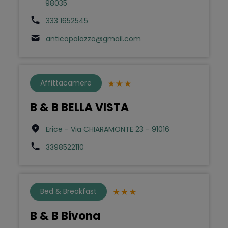
98035
333 1652545
anticopalazzo@gmail.com
Affittacamere
B & B BELLA VISTA
Erice - Via CHIARAMONTE 23 - 91016
3398522110
Bed & Breakfast
B & B Bivona