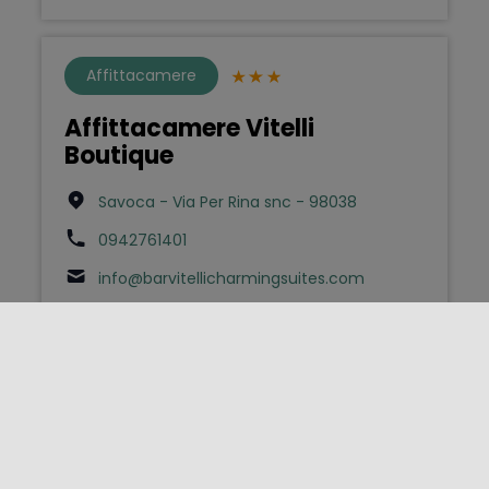
Affittacamere
Affittacamere Vitelli
Boutique
Savoca - Via Per Rina snc - 98038
0942761401
info@barvitellicharmingsuites.com
Bed & Breakfast
AGATA BED AND BREAKFAST
Lipari - Via Tommaso Carnevale 36 -