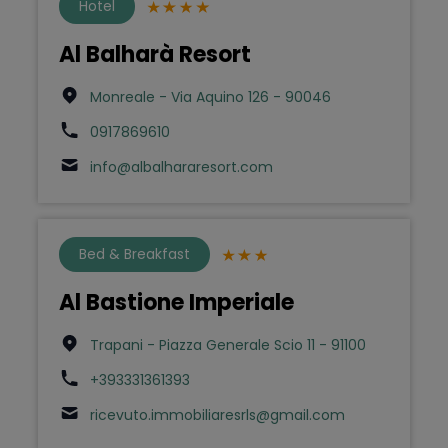
Hotel
Al Balharà Resort
Monreale - Via Aquino 126 - 90046
0917869610
info@albalhararesort.com
Bed & Breakfast
Al Bastione Imperiale
Trapani - Piazza Generale Scio 11 - 91100
+393331361393
ricevuto.immobiliaresrls@gmail.com