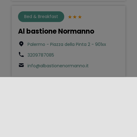
Bed & Breakfast
Al bastione Normanno
Palermo - Piazza della Pinta 2 - 901xx
3209787085
info@albastionenormanno.it
Case e Appartamenti per
Vacanze
Al Basyta s.a.s. case vacanze
Buseto Palizzolo - Via Castellammare
vecchia 61 - 91012