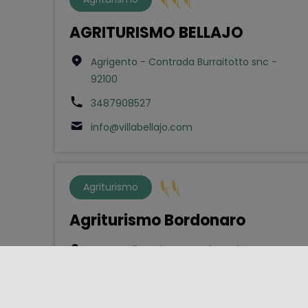
AGRITURISMO BELLAJO
Agrigento - Contrada Burraitotto snc -
92100
3487908527
info@villabellajo.com
Agriturismo
Agriturismo Bordonaro
San Fratello - Via Contrada Buviano
Fontanelle snc - 98075
3899477506