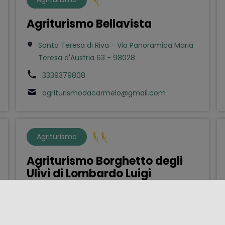
Agriturismo Bellavista
Santa Teresa di Riva - Via Panoramica Maria
Teresa d'Austria 63 - 98028
3339379808
agriturismodacarmelo@gmail.com
Agriturismo
Agriturismo Borghetto degli
Ulivi di Lombardo Luigi
Salvatore
Caltanissetta - Contrada Canicassè snc -
93100