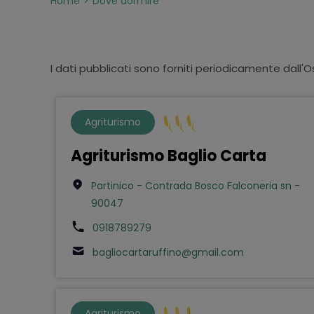
Home
Dove dormire
I dati pubblicati sono forniti periodicamente dall'O
Agriturismo
Agriturismo Baglio Carta
Partinico - Contrada Bosco Falconeria sn -
90047
0918789279
bagliocartaruffino@gmail.com
Agriturismo