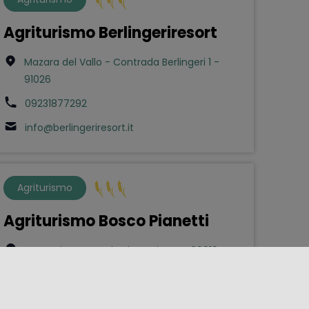
Agriturismo Berlingeriresort
Mazara del Vallo - Contrada Berlingeri 1 -
91026
09231877292
info@berlingeriresort.it
Agriturismo
Agriturismo Bosco Pianetti
Gratteri - Contrada Pianetti Snc - 90010
lenocupa@yahoo.it