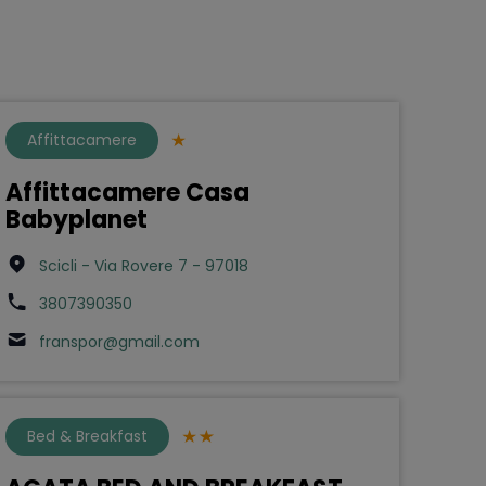
Affittacamere
Affittacamere Casa
Babyplanet
Scicli - Via Rovere 7 - 97018
3807390350
franspor@gmail.com
Bed & Breakfast