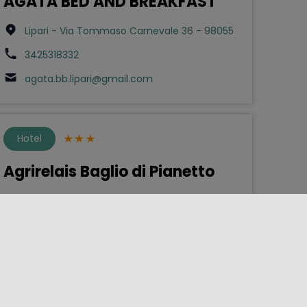
AGATA BED AND BREAKFAST
Lipari - Via Tommaso Carnevale 36 - 98055
3425318332
agata.bb.lipari@gmail.com
Hotel
Agrirelais Baglio di Pianetto
Santa Cristina Gela - Contrada pianetto - via
Francia snc - 90030
0918570148
agrirelais@bagliodipianetto.it