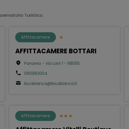
sservatorio Turistico.
Affittacamere
AFFITTACAMERE BOTTARI
Panarea - Via Lani 1 - 98055
090983004
liscabianca@liscabianca.it
Affittacamere