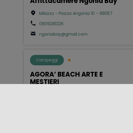
Affittacamere Ngonia Bay
Milazzo - Piazza Angonia 10 - 98057
0909281326
ngoniabay@gmail.com
Campeggi
AGORA’ BEACH ARTE E
MESTIERI
Paternò - Contrada Priolo s.n - 95047
3471077250
agorabeachclub@hotmail.com