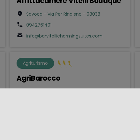
Affittacamere Vitelli Boutique
Savoca - Via Per Rina snc - 98038
0942761401
info@barvitellicharmingsuites.com
Agriturismo
AgriBarocco
Noto - Contrada Casale Tenere di Noto sn -
96017
3934399504
vincenzolauretta01@gmail.com