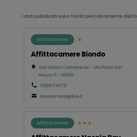
I dati pubblicati sono forniti periodicamente dall'O
Affittacamere
Affittacamere Biondo
San Mauro Castelverde - Via Piano San
Mauro 11 - 90010
0921674079
biondomaria@live.it
Affittacamere