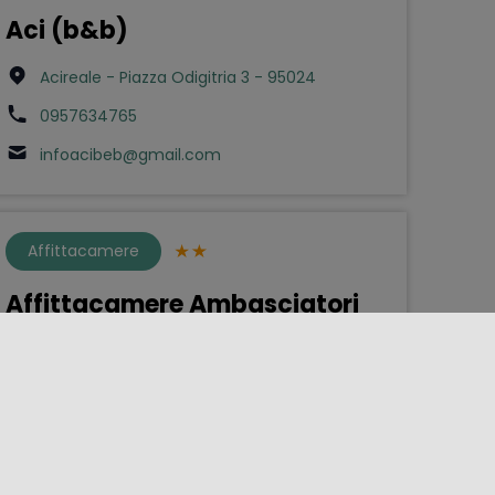
Aci (b&b)
Acireale - Piazza Odigitria 3 - 95024
0957634765
infoacibeb@gmail.com
Affittacamere
Affittacamere Ambasciatori
Palermo - Via Roma 111 - 901xx
0916166881
ambasciatori.affittacamere@gmail.com