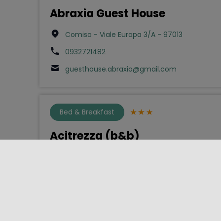
Abraxia Guest House
Comiso - Viale Europa 3/A - 97013
0932721482
guesthouse.abraxia@gmail.com
Bed & Breakfast
Acitrezza (b&b)
Aci Castello - Via Provinciale 62 - 95021
3397006201
acitrezzabeb@gmail.com