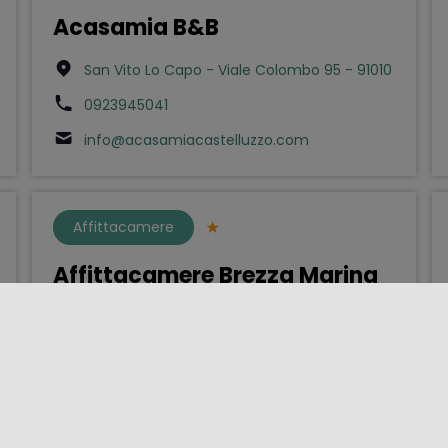
Acasamia B&B
San Vito Lo Capo - Viale Colombo 95 - 91010
0923945041
info@acasamiacastelluzzo.com
Affittacamere
Affittacamere Brezza Marina
Pozzallo - Via Marco Polo 2 - 97016
0932955432
info@brezzamarinapozzallo.it