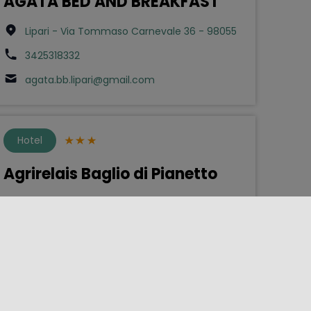
AGATA BED AND BREAKFAST
Lipari - Via Tommaso Carnevale 36 - 98055
3425318332
agata.bb.lipari@gmail.com
Hotel
Agrirelais Baglio di Pianetto
Santa Cristina Gela - Contrada pianetto - via
Francia snc - 90030
0918570148
agrirelais@bagliodipianetto.it