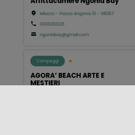
Affittacamere Ngonia Bay
Milazzo - Piazza Angonia 10 - 98057
0909281326
ngoniabay@gmail.com
Campeggi
AGORA’ BEACH ARTE E
MESTIERI
Paternò - Contrada Priolo s.n - 95047
3471077250
agorabeachclub@hotmail.com