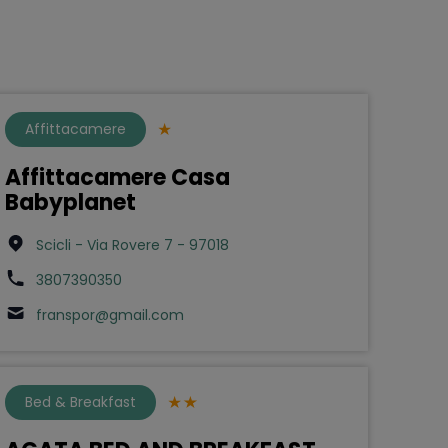
Affittacamere
Affittacamere Casa
Babyplanet
Scicli - Via Rovere 7 - 97018
3807390350
franspor@gmail.com
Bed & Breakfast