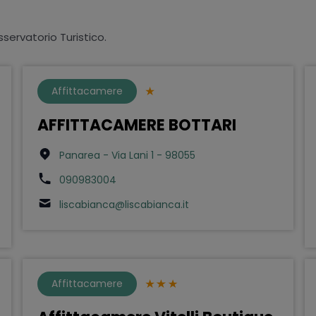
sservatorio Turistico.
Affittacamere
AFFITTACAMERE BOTTARI
Panarea - Via Lani 1 - 98055
090983004
liscabianca@liscabianca.it
Affittacamere