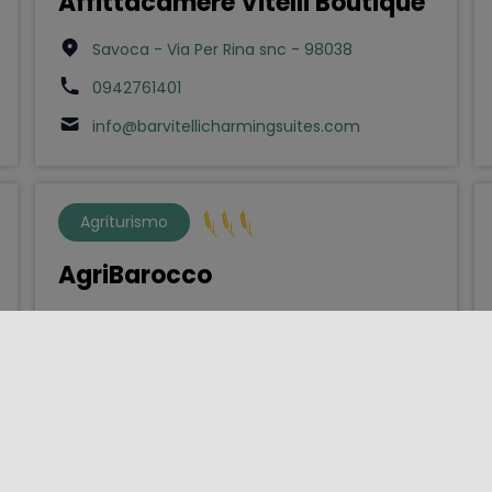
Affittacamere Vitelli Boutique
Savoca - Via Per Rina snc - 98038
0942761401
info@barvitellicharmingsuites.com
Agriturismo
AgriBarocco
Noto - Contrada Casale Tenere di Noto sn -
96017
3934399504
vincenzolauretta01@gmail.com