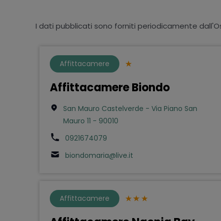
I dati pubblicati sono forniti periodicamente dall'O
Affittacamere
Affittacamere Biondo
San Mauro Castelverde - Via Piano San
Mauro 11 - 90010
0921674079
biondomaria@live.it
Affittacamere