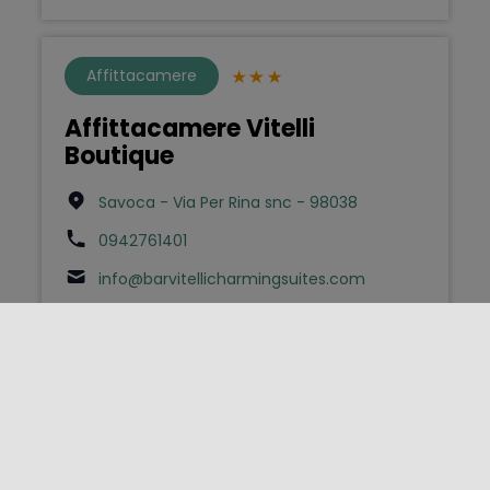
Affittacamere
Affittacamere Vitelli
Boutique
Savoca - Via Per Rina snc - 98038
0942761401
info@barvitellicharmingsuites.com
Bed & Breakfast
AGATA BED AND BREAKFAST
Lipari - Via Tommaso Carnevale 36 -