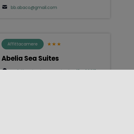
bb.abaco@gmail.com
Affittacamere
Abelia Sea Suites
Cefalù - Via Giacomo Giardina 15 - 90015
0921997052
abeliaseasuites@gmail.com
1
2
3
4
5