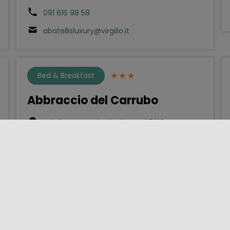
091 616 98 58
abatellisluxury@virgilio.it
Bed & Breakfast
Abbraccio del Carrubo
Scicli - Contrada Piani s.n. - 97018
3395840384
info@abbracciodelcarrubo.it