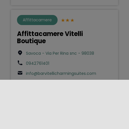
Affittacamere
Affittacamere Vitelli
Boutique
Savoca - Via Per Rina snc - 98038
0942761401
info@barvitellicharmingsuites.com
Bed & Breakfast
AGATA BED AND BREAKFAST
Lipari - Via Tommaso Carnevale 36 -