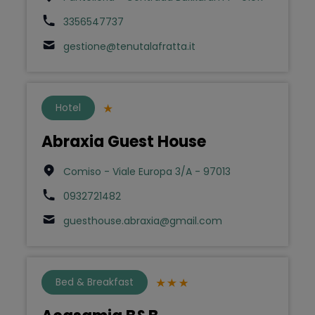
3356547737
gestione@tenutalafratta.it
Hotel
Abraxia Guest House
Comiso - Viale Europa 3/A - 97013
0932721482
guesthouse.abraxia@gmail.com
Bed & Breakfast