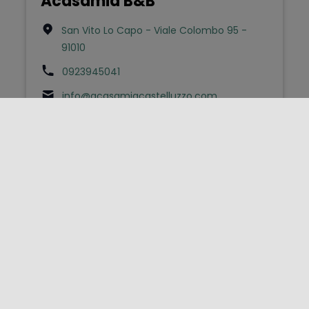
Acasamia B&B
San Vito Lo Capo - Viale Colombo 95 -
91010
0923945041
info@acasamiacastelluzzo.com
Bed & Breakfast
Aci (b&b)
Acireale - Piazza Odigitria 3 - 95024
0957634765
infoacibeb@gmail.com