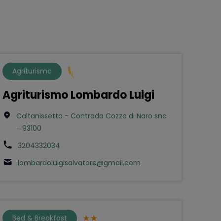
Agriturismo
Agriturismo Lombardo Luigi
Caltanissetta - Contrada Cozzo di Naro snc
- 93100
3204332034
lombardoluigisalvatore@gmail.com
Bed & Breakfast