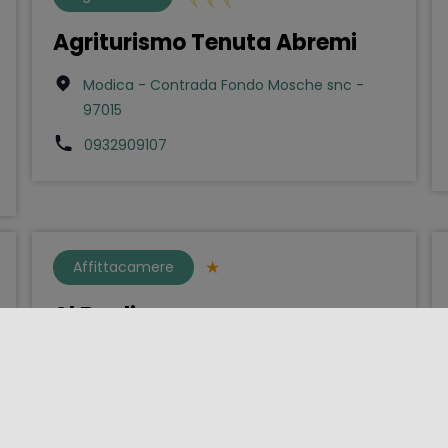
Agriturismo Tenuta Abremi
Modica - Contrada Fondo Mosche snc -
97015
0932909107
Affittacamere
Al Baglio
Palermo - Via Gallo 19 - 901xx
0916841275
mondellobaglio@libero.it