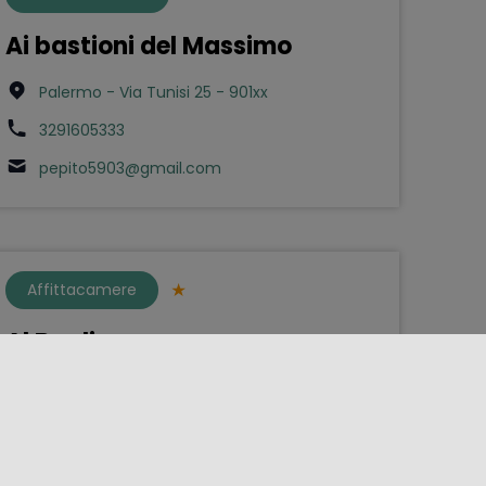
Ai bastioni del Massimo
Palermo - Via Tunisi 25 - 901xx
3291605333
pepito5903@gmail.com
Affittacamere
Al Baglio
Bompietro - Via Baglio 8/10 - 90020
0921647491
carmelomacaluso-arch@libero.it