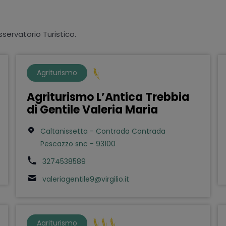
sservatorio Turistico.
Agriturismo
Agriturismo L’Antica Trebbia
di Gentile Valeria Maria
Caltanissetta - Contrada Contrada
Pescazzo snc - 93100
3274538589
valeriagentile9@virgilio.it
Agriturismo