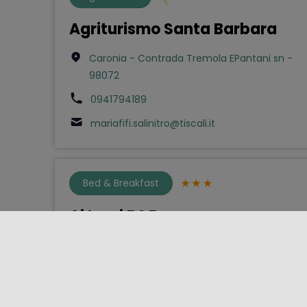
Agriturismo Santa Barbara
Caronia - Contrada Tremola EPantani sn -
98072
0941794189
mariafifi.salinitro@tiscali.it
Bed & Breakfast
Ai Lumi B&B
Trapani - Corso Vittorio Emanuele 71 - 91100
0923540922
info@ailumi.it