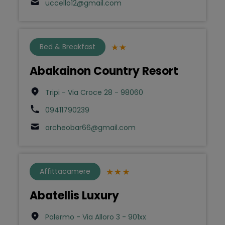
uccello12@gmail.com
Bed & Breakfast
Abakainon Country Resort
Tripi - Via Croce 28 - 98060
09411790239
archeobar66@gmail.com
Affittacamere
Abatellis Luxury
Palermo - Via Alloro 3 - 901xx