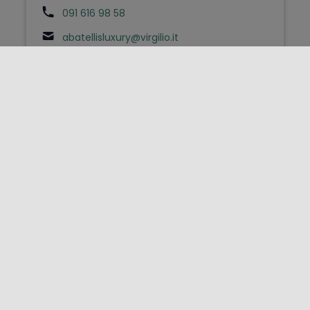
091 616 98 58
abatellisluxury@virgilio.it
Affittacamere
Abbacò
Palermo - Via Borzì 25 - 901xx
bb.abaco@gmail.com
Affittacamere
Abbadia
San Vito Lo Capo - Via Savoia 263 - 91010