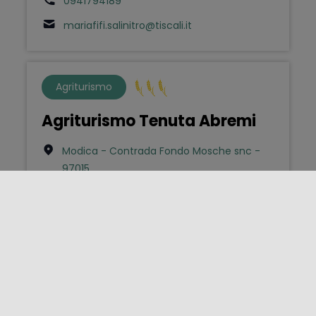
0941794189
mariafifi.salinitro@tiscali.it
Agriturismo
Agriturismo Tenuta Abremi
Modica - Contrada Fondo Mosche snc -
97015
0932909107
Bed & Breakfast
Ai bastioni del Massimo