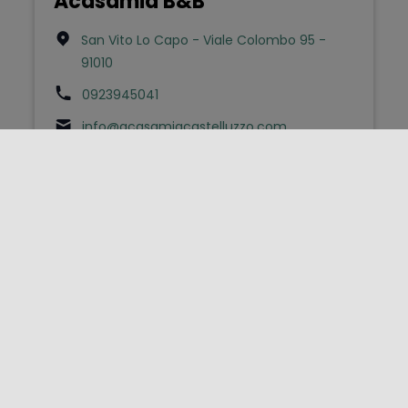
Acasamia B&B
San Vito Lo Capo - Viale Colombo 95 -
91010
0923945041
info@acasamiacastelluzzo.com
Bed & Breakfast
Aci (b&b)
Acireale - Piazza Odigitria 3 - 95024
0957634765
infoacibeb@gmail.com