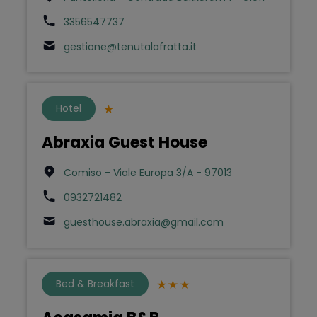
3356547737
gestione@tenutalafratta.it
Hotel
Abraxia Guest House
Comiso - Viale Europa 3/A - 97013
0932721482
guesthouse.abraxia@gmail.com
Bed & Breakfast