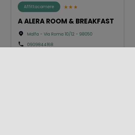
Affittacamere
A ALERA ROOM & BREAKFAST
Malfa - Via Roma 10/12 - 98050
0909844168
info@alerasalina.it
Bed & Breakfast
A Balata
Scicli - Contrada Balata - S.p. Scicli-Modica
km1 sn - 97018
3487791551