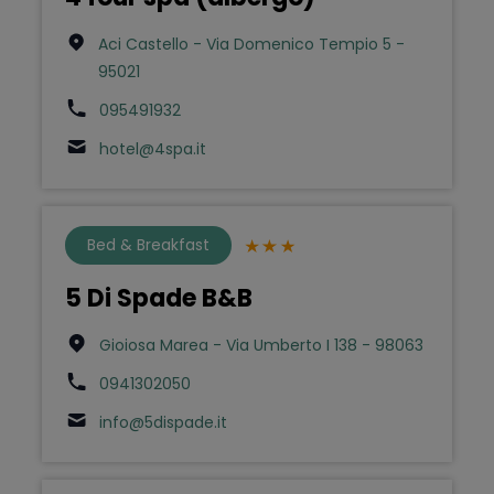
Aci Castello - Via Domenico Tempio 5 -
95021
095491932
hotel@4spa.it
Bed & Breakfast
5 Di Spade B&B
Gioiosa Marea - Via Umberto I 138 - 98063
0941302050
info@5dispade.it