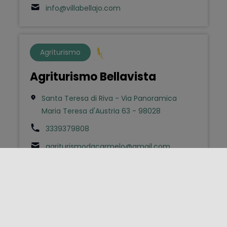
info@villabellajo.com
Agriturismo
Agriturismo Bellavista
Santa Teresa di Riva - Via Panoramica
Maria Teresa d'Austria 63 - 98028
3339379808
agriturismodacarmelo@gmail.com
Agriturismo
Agriturismo Berlingeriresort