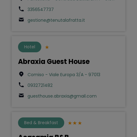
3356547737
gestione@tenutalafratta.it
Hotel
Abraxia Guest House
Comiso - Viale Europa 3/A - 97013
0932721482
guesthouse.abraxia@gmail.com
Bed & Breakfast