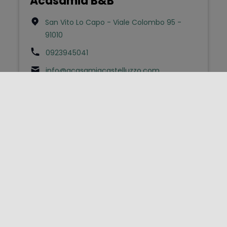
Acasamia B&B
San Vito Lo Capo - Viale Colombo 95 -
91010
0923945041
info@acasamiacastelluzzo.com
Bed & Breakfast
Aci (b&b)
Acireale - Piazza Odigitria 3 - 95024
0957634765
infoacibeb@gmail.com