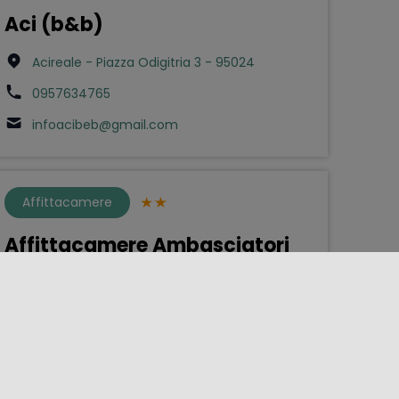
Aci (b&b)
Acireale - Piazza Odigitria 3 - 95024
0957634765
infoacibeb@gmail.com
Affittacamere
Affittacamere Ambasciatori
Palermo - Via Roma 111 - 901xx
0916166881
ambasciatori.affittacamere@gmail.com