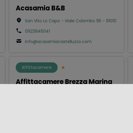
Acasamia B&B
San Vito Lo Capo - Viale Colombo 95 - 91010
0923945041
info@acasamiacastelluzzo.com
Affittacamere
Affittacamere Brezza Marina
Pozzallo - Via Marco Polo 2 - 97016
0932955432
info@brezzamarinapozzallo.it