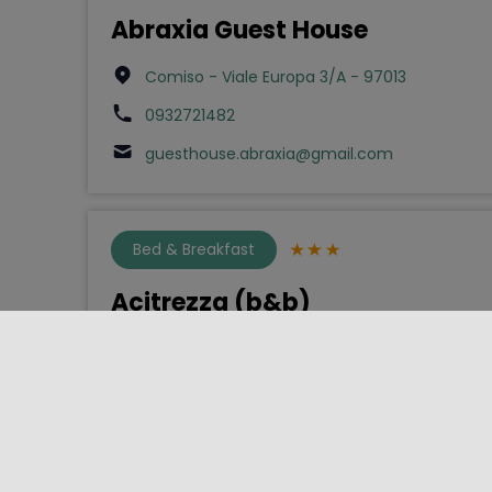
Abraxia Guest House
Comiso - Viale Europa 3/A - 97013
0932721482
guesthouse.abraxia@gmail.com
Bed & Breakfast
Acitrezza (b&b)
Aci Castello - Via Provinciale 62 - 95021
3397006201
acitrezzabeb@gmail.com