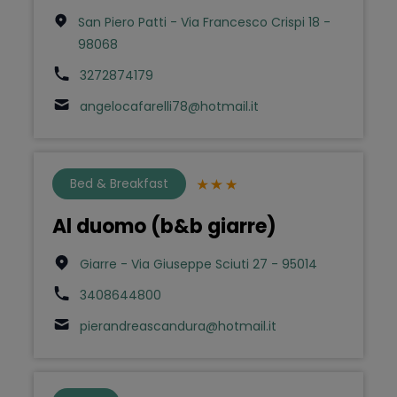
San Piero Patti - Via Francesco Crispi 18 -
98068
3272874179
angelocafarelli78@hotmail.it
Bed & Breakfast
Al duomo (b&b giarre)
Giarre - Via Giuseppe Sciuti 27 - 95014
3408644800
pierandreascandura@hotmail.it