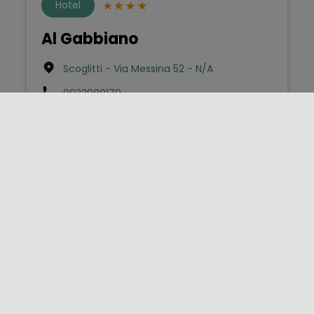
Hotel
Al Gabbiano
Scoglitti - Via Messina 52 - N/A
0932980179
gabmazza@tiscali.it
Bed & Breakfast
Al Piano Nobile
Palermo - Via Nunzio Morello 17 - 901xx
3384557381
lauralanteri@tiscali.it