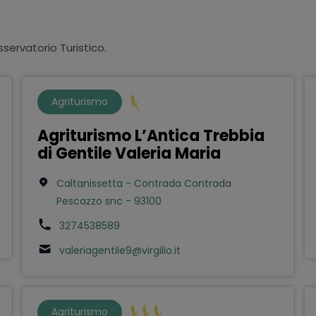
sservatorio Turistico.
Agriturismo
Agriturismo L’Antica Trebbia
di Gentile Valeria Maria
Caltanissetta - Contrada Contrada
Pescazzo snc - 93100
3274538589
valeriagentile9@virgilio.it
Agriturismo