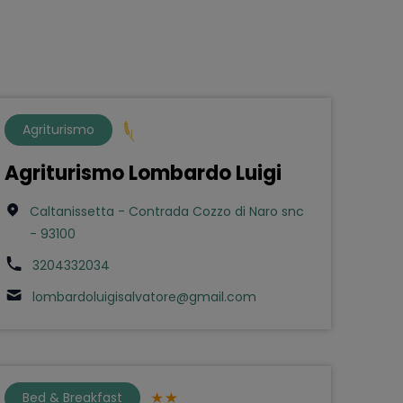
Agriturismo
Agriturismo Lombardo Luigi
Caltanissetta - Contrada Cozzo di Naro snc
- 93100
3204332034
lombardoluigisalvatore@gmail.com
Bed & Breakfast