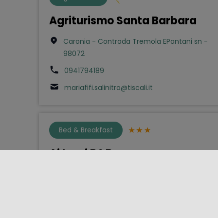
Agriturismo Santa Barbara
Caronia - Contrada Tremola EPantani sn -
98072
0941794189
mariafifi.salinitro@tiscali.it
Bed & Breakfast
Ai Lumi B&B
Trapani - Corso Vittorio Emanuele 71 - 91100
0923540922
info@ailumi.it