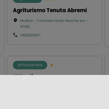
Agriturismo Tenuta Abremi
Modica - Contrada Fondo Mosche snc -
97015
0932909107
Affittacamere
Al Baglio
Palermo - Via Gallo 19 - 901xx
0916841275
mondellobaglio@libero.it