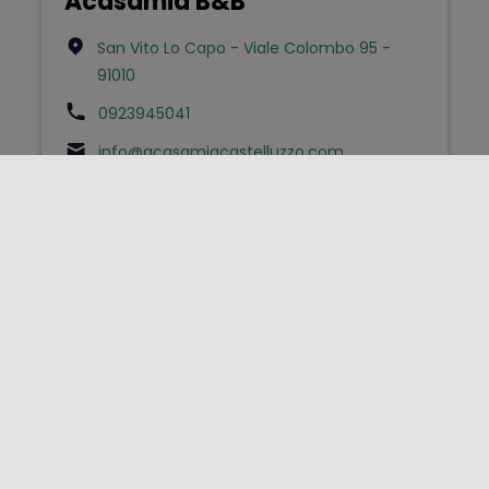
Acasamia B&B
San Vito Lo Capo - Viale Colombo 95 -
91010
0923945041
info@acasamiacastelluzzo.com
Bed & Breakfast
Aci (b&b)
Acireale - Piazza Odigitria 3 - 95024
0957634765
infoacibeb@gmail.com