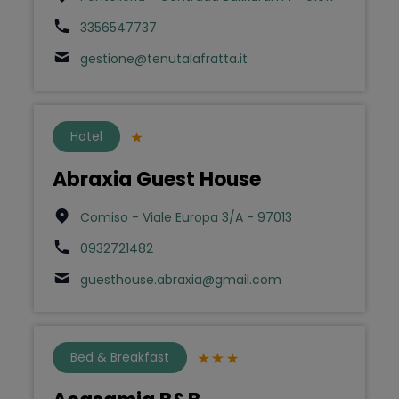
3356547737
gestione@tenutalafratta.it
Hotel
Abraxia Guest House
Comiso - Viale Europa 3/A - 97013
0932721482
guesthouse.abraxia@gmail.com
Bed & Breakfast