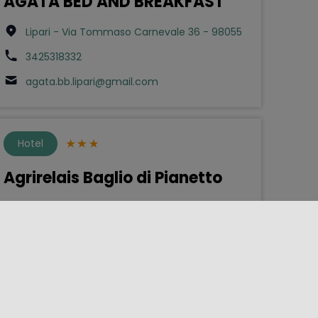
AGATA BED AND BREAKFAST
Lipari - Via Tommaso Carnevale 36 - 98055
3425318332
agata.bb.lipari@gmail.com
Hotel
Agrirelais Baglio di Pianetto
Santa Cristina Gela - Contrada pianetto - via
Francia snc - 90030
0918570148
agrirelais@bagliodipianetto.it