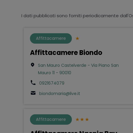
I dati pubblicati sono forniti periodicamente dall'O
Affittacamere
Affittacamere Biondo
San Mauro Castelverde - Via Piano San
Mauro 11 - 90010
0921674079
biondomaria@live.it
Affittacamere