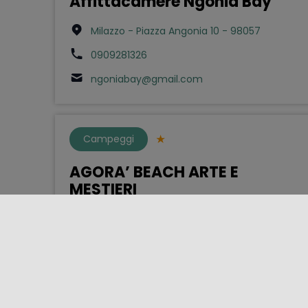
Affittacamere Ngonia Bay
Milazzo - Piazza Angonia 10 - 98057
0909281326
ngoniabay@gmail.com
Campeggi
AGORA’ BEACH ARTE E
MESTIERI
Paternò - Contrada Priolo s.n - 95047
3471077250
agorabeachclub@hotmail.com