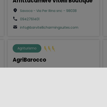
Affittacamere Vitelli Boutique
Savoca - Via Per Rina snc - 98038
0942761401
info@barvitellicharmingsuites.com
Agriturismo
AgriBarocco
Noto - Contrada Casale Tenere di Noto sn -
96017
3934399504
vincenzolauretta01@gmail.com