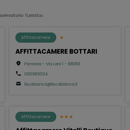
sservatorio Turistico.
Affittacamere
AFFITTACAMERE BOTTARI
Panarea - Via Lani 1 - 98055
090983004
liscabianca@liscabianca.it
Affittacamere