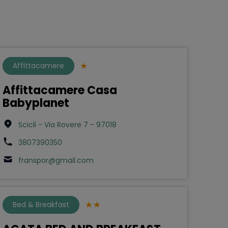
Affittacamere
Affittacamere Casa
Babyplanet
Scicli - Via Rovere 7 - 97018
3807390350
franspor@gmail.com
Bed & Breakfast