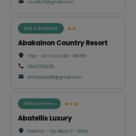
uccello12@gmail.com
Bed & Breakfast
Abakainon Country Resort
Tripi - Via Croce 28 - 98060
09411790239
archeobar66@gmail.com
Affittacamere
Abatellis Luxury
Palermo - Via Alloro 3 - 901xx