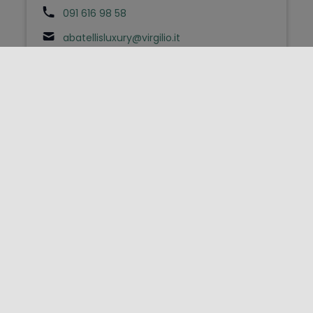
091 616 98 58
abatellisluxury@virgilio.it
Affittacamere
Abbacò
Palermo - Via Borzì 25 - 901xx
bb.abaco@gmail.com
Affittacamere
Abbadia
San Vito Lo Capo - Via Savoia 263 - 91010