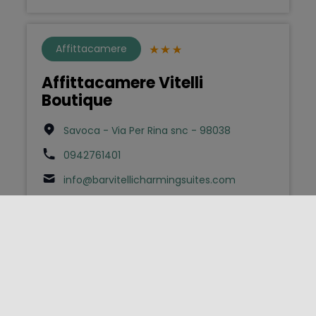
Affittacamere
Affittacamere Vitelli
Boutique
Savoca - Via Per Rina snc - 98038
0942761401
info@barvitellicharmingsuites.com
Bed & Breakfast
AGATA BED AND BREAKFAST
Lipari - Via Tommaso Carnevale 36 -