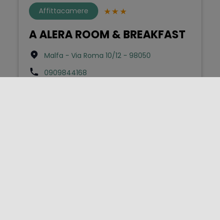
Affittacamere
A ALERA ROOM & BREAKFAST
Malfa - Via Roma 10/12 - 98050
0909844168
info@alerasalina.it
Bed & Breakfast
A Balata
Scicli - Contrada Balata - S.p. Scicli-Modica
km1 sn - 97018
3487791551