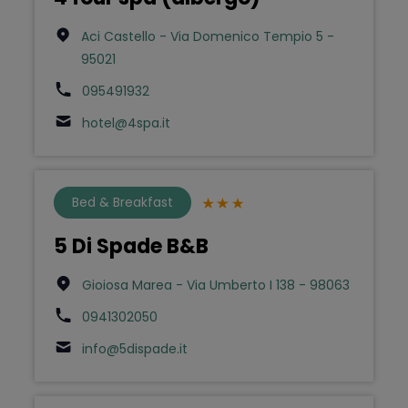
Aci Castello - Via Domenico Tempio 5 -
95021
095491932
hotel@4spa.it
Bed & Breakfast
5 Di Spade B&B
Gioiosa Marea - Via Umberto I 138 - 98063
0941302050
info@5dispade.it