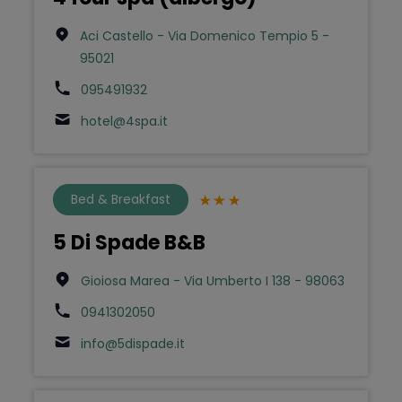
Aci Castello - Via Domenico Tempio 5 -
95021
095491932
hotel@4spa.it
Bed & Breakfast
5 Di Spade B&B
Gioiosa Marea - Via Umberto I 138 - 98063
0941302050
info@5dispade.it