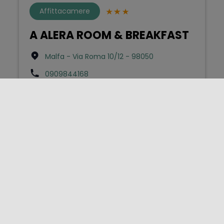
Affittacamere
A ALERA ROOM & BREAKFAST
Malfa - Via Roma 10/12 - 98050
0909844168
info@alerasalina.it
Bed & Breakfast
A Balata
Scicli - Contrada Balata - S.p. Scicli-Modica
km1 sn - 97018
3487791551