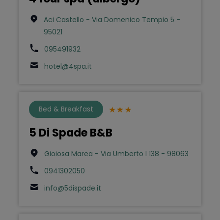
Aci Castello - Via Domenico Tempio 5 -
95021
095491932
hotel@4spa.it
Bed & Breakfast
5 Di Spade B&B
Gioiosa Marea - Via Umberto I 138 - 98063
0941302050
info@5dispade.it