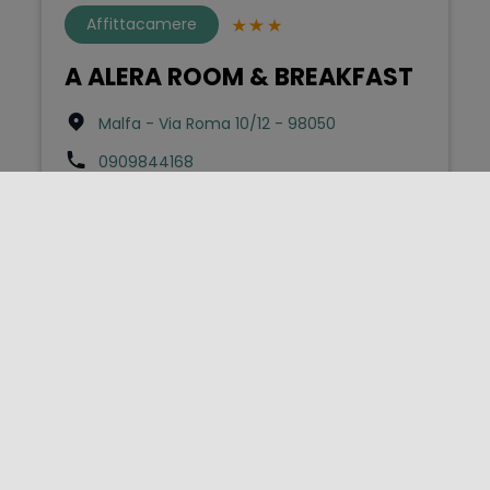
Affittacamere
A ALERA ROOM & BREAKFAST
Malfa - Via Roma 10/12 - 98050
0909844168
info@alerasalina.it
Bed & Breakfast
A Balata
Scicli - Contrada Balata - S.p. Scicli-Modica
km1 sn - 97018
3487791551