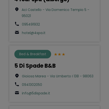
Aci Castello - Via Domenico Tempio 5 -
95021
095491932
hotel@4spa.it
Bed & Breakfast
5 Di Spade B&B
Gioiosa Marea - Via Umberto I 138 - 98063
0941302050
info@5dispade.it