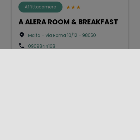
Affittacamere
A ALERA ROOM & BREAKFAST
Malfa - Via Roma 10/12 - 98050
0909844168
info@alerasalina.it
Bed & Breakfast
A Balata
Scicli - Contrada Balata - S.p. Scicli-Modica
km1 sn - 97018
3487791551