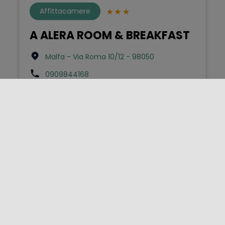
Affittacamere
A ALERA ROOM & BREAKFAST
Malfa - Via Roma 10/12 - 98050
0909844168
info@alerasalina.it
Bed & Breakfast
A Balata
Scicli - Contrada Balata - S.p. Scicli-Modica
km1 sn - 97018
3487791551