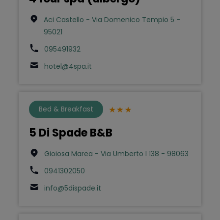
Aci Castello - Via Domenico Tempio 5 -
95021
095491932
hotel@4spa.it
Bed & Breakfast
5 Di Spade B&B
Gioiosa Marea - Via Umberto I 138 - 98063
0941302050
info@5dispade.it