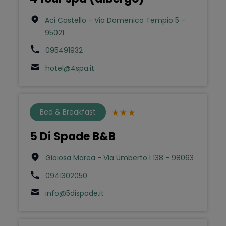
Aci Castello - Via Domenico Tempio 5 -
95021
095491932
hotel@4spa.it
Bed & Breakfast
5 Di Spade B&B
Gioiosa Marea - Via Umberto I 138 - 98063
0941302050
info@5dispade.it