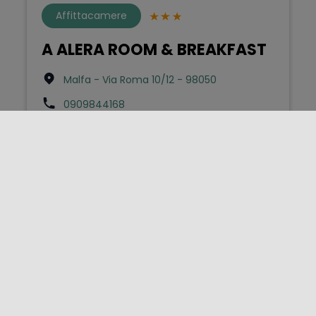
Affittacamere
A ALERA ROOM & BREAKFAST
Malfa - Via Roma 10/12 - 98050
0909844168
info@alerasalina.it
Bed & Breakfast
A Balata
Scicli - Contrada Balata - S.p. Scicli-Modica
km1 sn - 97018
3487791551