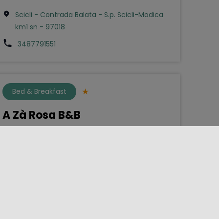
Scicli - Contrada Balata - S.p. Scicli-Modica
km1 sn - 97018
3487791551
Bed & Breakfast
A Zà Rosa B&B
Gualtieri Sicaminò - Via Ponte 51 - 98040
090936306
lamaestra.simona@gmail.com
1
2
3
4