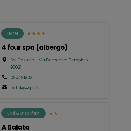
Hotel
4 four spa (albergo)
Aci Castello - Via Domenico Tempio 5 -
95021
095491932
hotel@4spa.it
Bed & Breakfast
A Balata