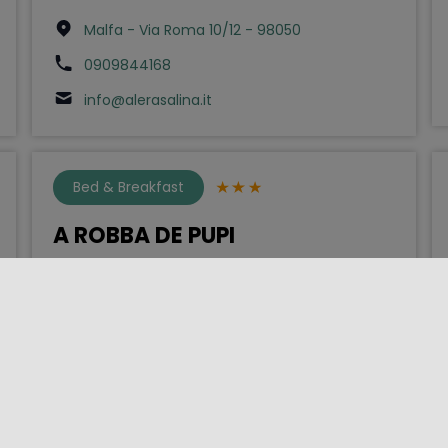
Malfa - Via Roma 10/12 - 98050
0909844168
info@alerasalina.it
Bed & Breakfast
A ROBBA DE PUPI
Agrigento - Contrada INFICHERNA 2 - 92100
0922595157
info@arobbadepupi.it