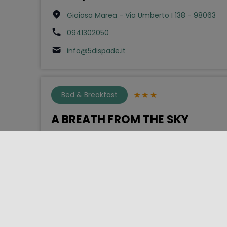
Gioiosa Marea - Via Umberto I 138 - 98063
0941302050
info@5dispade.it
Bed & Breakfast
A BREATH FROM THE SKY
Catania - Via Domenico Cimarosa 10 - p. 16
- 951xx
m.giacomorusso@gmail.com