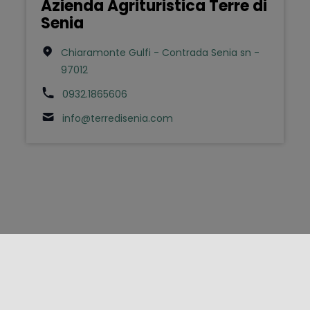
Azienda Agrituristica Terre di
Senia
Chiaramonte Gulfi - Contrada Senia sn -
97012
0932.1865606
info@terredisenia.com
FOLLOW US