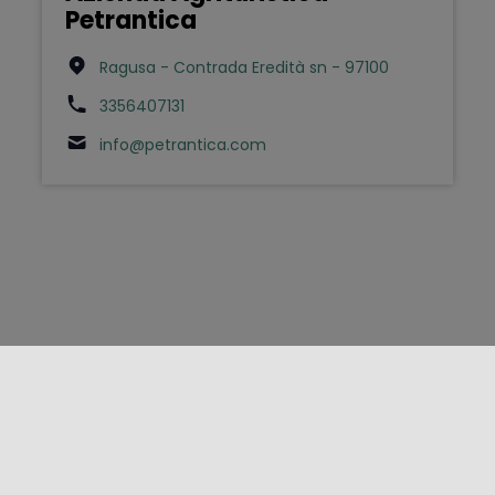
Petrantica
Ragusa - Contrada Eredità sn - 97100
3356407131
info@petrantica.com
FOLLOW US