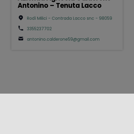
Antonino – Tenuta Lacco
Rodì Milici - Contrada Lacco snc - 98059
3355237702
antonino.calderone59@gmail.com
FOLLOW US