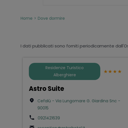
Home
Dove dormire
I dati pubblicati sono forniti periodicamente dall'O
Residenze Turistico
Alberghiere
Astro Suite
Cefalù - Via Lungomare G. Giardina Snc -
90015
0921421639