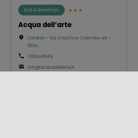
Bed & Breakfast
Acqua dell’arte
Catania - Via Cristoforo Colombo 46 -
951xx
095349949
info@acquadellarte.it
Case e Appartamenti per
Vacanze
ACQUARO’ APARTMENTS
San Vito Lo Capo - Via VINCENZO
CARDINALE 14 - 91010