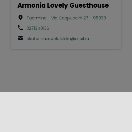
Armonia Lovely Guesthouse
Taormina - Via Cappuccini 27 - 98039
3271340136
ekaterinazabolotskikh@mail.ru
FOLLOW US