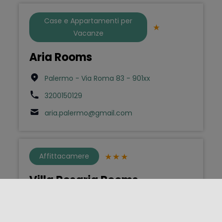
Case e Appartamenti per
Vacanze
Aria Rooms
Palermo - Via Roma 83 - 901xx
3200150129
aria.palermo@gmail.com
Affittacamere
Villa Rosaria Rooms
Noto - Via C. Marchesi 16 - 96017
3297622857